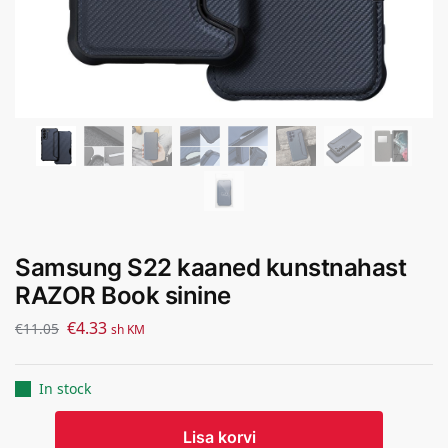
Samsung S22 kaaned kunstnahast
RAZOR Book sinine
€
4.33
€
11.05
sh KM
In stock
Lisa korvi