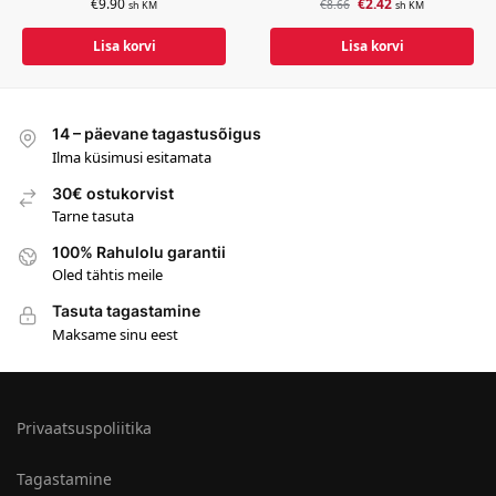
€
9.90
€
2.42
€
8.66
sh KM
sh KM
Lisa korvi
Lisa korvi
14 – päevane tagastusõigus
Ilma küsimusi esitamata
30€ ostukorvist
Tarne tasuta
100% Rahulolu garantii
Oled tähtis meile
Tasuta tagastamine
Maksame sinu eest
Privaatsuspoliitika
Tagastamine