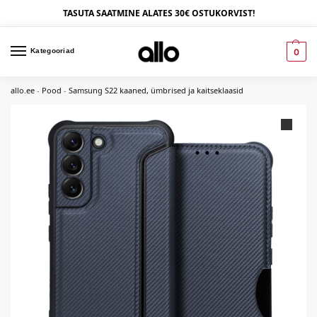
TASUTA SAATMINE ALATES 30€ OSTUKORVIST!
Kategooriad
0
allo.ee
-
Pood
-
Samsung S22 kaaned, ümbrised ja kaitseklaasid