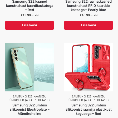
Samsung S22 kaaned
Samsung S22 raamatkaaned
kunstnahast kaarditaskutega
kunstnahast RFID kaartide
– Red
kaitsega – Pearly Blue
€
13.90
€
16.90
sh KM
sh KM
Lisa korvi
Lisa korvi
SAMSUNG S22 KAANED,
SAMSUNG S22 KAANED,
ÜMBRISED JA KAITSEKLAASID
ÜMBRISED JA KAITSEKLAASID
Samsung S22 ümbris
Samsung S22 ümbris
silikoonist Electroplate –
silikoonist raami ja plastikust
Mündiroheline
tagusega – Red