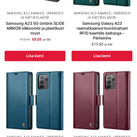
SAMSUNG A23 KAANED, ÜMBRISED
SAMSUNG A23 KAANED, ÜMBRISED
JA KAITSEKLAASID
JA KAITSEKLAASID
Samsung A23 5G ümbris SLIDE
Samsung Galaxy A23
ARMOR silikoonist ja plastikust
raamatkaaned kunstnahast
must
RFID kaartide kaitsega –
Pärlsinine
€
8.05
€
13.10
sh KM
€
15.90
sh KM
Lisa korvi
Lisa korvi