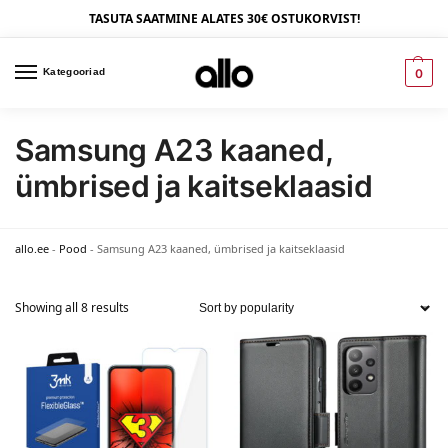
TASUTA SAATMINE ALATES 30€ OSTUKORVIST!
Kategooriad
0
Samsung A23 kaaned,
ümbrised ja kaitseklaasid
allo.ee
-
Pood
-
Samsung A23 kaaned, ümbrised ja kaitseklaasid
Showing all 8 results