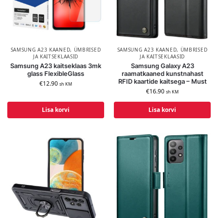
SAMSUNG A23 KAANED, ÜMBRISED
SAMSUNG A23 KAANED, ÜMBRISED
JA KAITSEKLAASID
JA KAITSEKLAASID
Samsung A23 kaitseklaas 3mk
Samsung Galaxy A23
glass FlexibleGlass
raamatkaaned kunstnahast
RFID kaartide kaitsega – Must
€
12.90
sh KM
€
16.90
sh KM
Lisa korvi
Lisa korvi