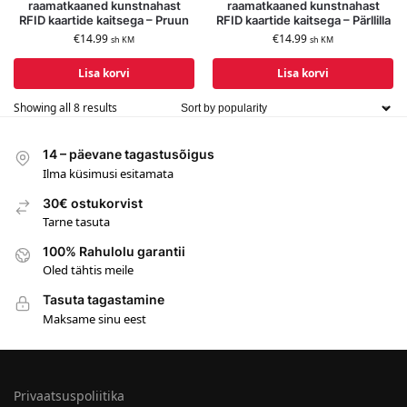
raamatkaaned kunstnahast
raamatkaaned kunstnahast
RFID kaartide kaitsega – Pruun
RFID kaartide kaitsega – Pärllilla
€
14.99
€
14.99
sh KM
sh KM
Lisa korvi
Lisa korvi
Showing all 8 results
14 – päevane tagastusõigus
Ilma küsimusi esitamata
30€ ostukorvist
Tarne tasuta
100% Rahulolu garantii
Oled tähtis meile
Tasuta tagastamine
Maksame sinu eest
Privaatsuspoliitika