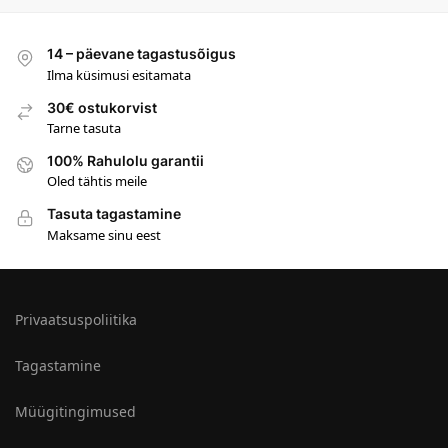
14 – päevane tagastusõigus
Ilma küsimusi esitamata
30€ ostukorvist
Tarne tasuta
100% Rahulolu garantii
Oled tähtis meile
Tasuta tagastamine
Maksame sinu eest
Privaatsuspoliitika
Tagastamine
Müügitingimused