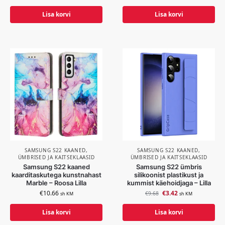
Lisa korvi
Lisa korvi
SAMSUNG S22 KAANED,
SAMSUNG S22 KAANED,
ÜMBRISED JA KAITSEKLAASID
ÜMBRISED JA KAITSEKLAASID
Samsung S22 kaaned
Samsung S22 ümbris
kaarditaskutega kunstnahast
silikoonist plastikust ja
Marble – Roosa Lilla
kummist käehoidjaga – Lilla
€
10.66
€
3.42
€
9.68
sh KM
sh KM
Lisa korvi
Lisa korvi