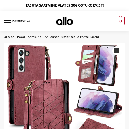
TASUTA SAATMINE ALATES 30€ OSTUKORVIST!
Kategooriad
0
allo.ee
-
Pood
-
Samsung S22 kaaned, ümbrised ja kaitseklaasid