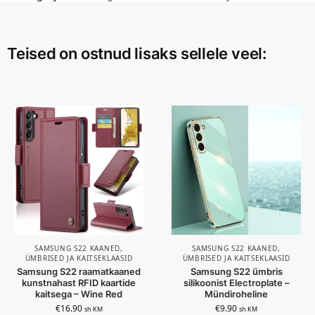
Teised on ostnud lisaks sellele veel:
SAMSUNG S22 KAANED,
SAMSUNG S22 KAANED,
ÜMBRISED JA KAITSEKLAASID
ÜMBRISED JA KAITSEKLAASID
Samsung S22 raamatkaaned
Samsung S22 ümbris
kunstnahast RFID kaartide
silikoonist Electroplate –
kaitsega – Wine Red
Mündiroheline
€
16.90
€
9.90
sh KM
sh KM