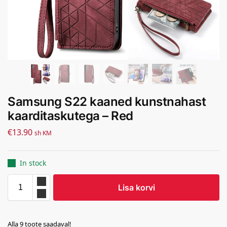
Samsung S22 kaaned kunstnahast
kaarditaskutega – Red
€
13.90
sh KM
In stock
Lisa korvi
Alla 9 toote saadaval!