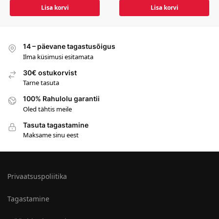
Lisa korvi
Lisa korvi
14 – päevane tagastusõigus
Ilma küsimusi esitamata
30€ ostukorvist
Tarne tasuta
100% Rahulolu garantii
Oled tähtis meile
Tasuta tagastamine
Maksame sinu eest
Privaatsuspoliitika
Tagastamine