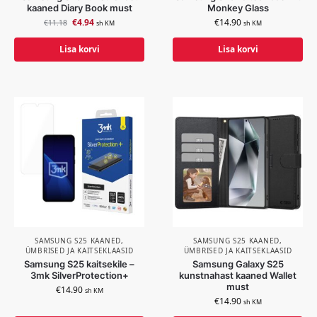
kaaned Diary Book must
Monkey Glass
€
4.94
€
14.90
€
11.18
sh KM
sh KM
Lisa korvi
Lisa korvi
SAMSUNG S25 KAANED,
SAMSUNG S25 KAANED,
ÜMBRISED JA KAITSEKLAASID
ÜMBRISED JA KAITSEKLAASID
Samsung S25 kaitsekile –
Samsung Galaxy S25
3mk SilverProtection+
kunstnahast kaaned Wallet
must
€
14.90
sh KM
€
14.90
sh KM