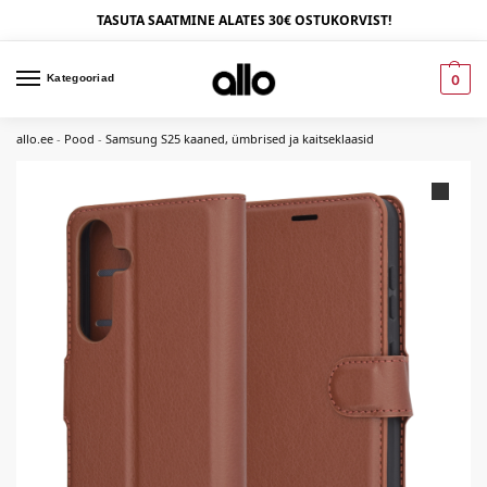
TASUTA SAATMINE ALATES 30€ OSTUKORVIST!
Kategooriad
0
allo.ee
-
Pood
-
Samsung S25 kaaned, ümbrised ja kaitseklaasid