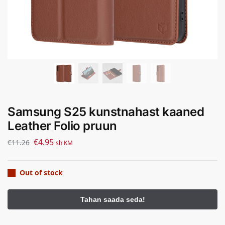
Samsung S25 kunstnahast kaaned
Leather Folio pruun
€
4.95
€
11.26
sh KM
Out of stock