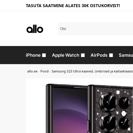
TASUTA SAATMINE ALATES 30€ OSTUKORVIST!
iPhone
Apple Watch
AirPods
Samsu
allo.ee
-
Pood
-
Samsung S23 Ultra kaaned, ümbrised ja kaitseklaasi