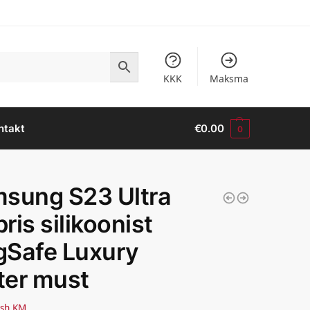
KKK
Maksma
ntakt
€
0.00
0
sung S23 Ultra
ris silikoonist
Safe Luxury
tter must
sh KM