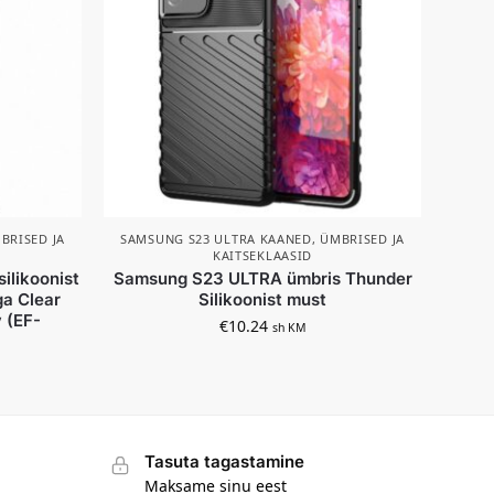
BRISED JA
SAMSUNG S23 ULTRA KAANED, ÜMBRISED JA
KAITSEKLAASID
ilikoonist
Samsung S23 ULTRA ümbris Thunder
ga Clear
Silikoonist must
 (EF-
€
10.24
sh KM
Tasuta tagastamine
Maksame sinu eest