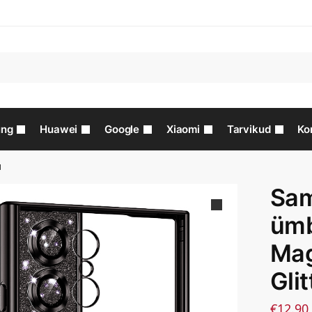
ng
Huawei
Google
Xiaomi
Tarvikud
Ko
d
Sam
ümb
Mag
Gli
€
12.90