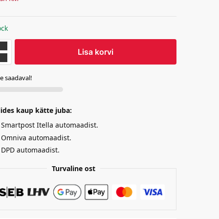
ock
Lisa korvi
te saadaval!
lides kaup kätte juba:
Smartpost Itella automaadist.
Omniva automaadist.
DPD automaadist.
Turvaline ost