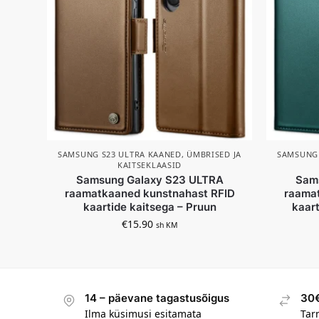
SAMSUNG S23 ULTRA KAANED, ÜMBRISED JA
SAMSUNG 
KAITSEKLAASID
Samsung Galaxy S23 ULTRA
Sam
raamatkaaned kunstnahast RFID
raamat
kaartide kaitsega – Pruun
kaart
€
15.90
sh KM
14 – päevane tagastusõigus
30€
Ilma küsimusi esitamata
Tar