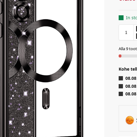
In st
Alla 9 too
Kohe tel
08.08
08.08
08.08