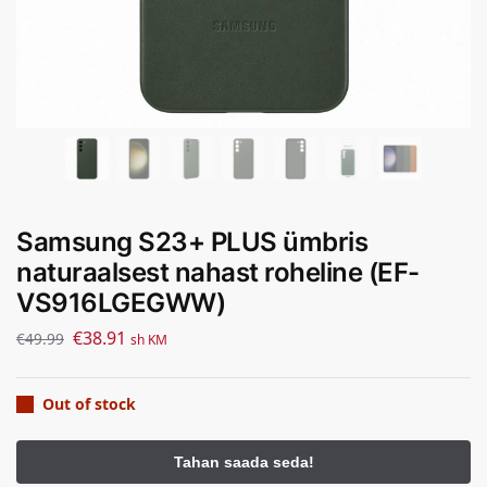
Samsung S23+ PLUS ümbris
naturaalsest nahast roheline (EF-
VS916LGEGWW)
€
38.91
€
49.99
sh KM
Out of stock