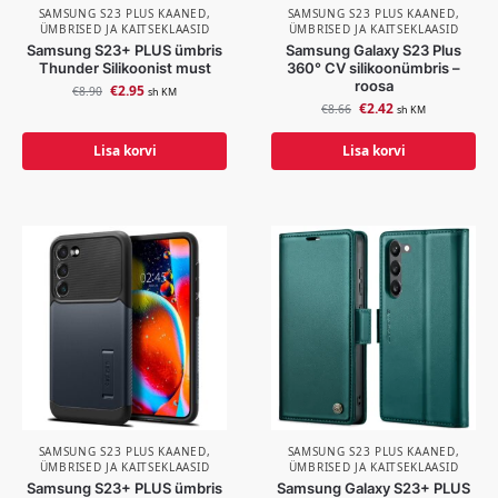
SAMSUNG S23 PLUS KAANED,
SAMSUNG S23 PLUS KAANED,
ÜMBRISED JA KAITSEKLAASID
ÜMBRISED JA KAITSEKLAASID
Samsung S23+ PLUS ümbris
Samsung Galaxy S23 Plus
Thunder Silikoonist must
360° CV silikoonümbris –
roosa
€
2.95
€
8.90
sh KM
€
2.42
€
8.66
sh KM
Lisa korvi
Lisa korvi
SAMSUNG S23 PLUS KAANED,
SAMSUNG S23 PLUS KAANED,
ÜMBRISED JA KAITSEKLAASID
ÜMBRISED JA KAITSEKLAASID
Samsung S23+ PLUS ümbris
Samsung Galaxy S23+ PLUS