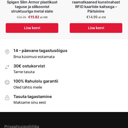
Spigen Slim Armor plastikust
raamatkaaned kunstnahast
taguse ja silikoonist
RFID kaartide kaitsega –
struktuuriga metal slate
Pärlsinine
€
15.82
€
14.99
€
26.36
sh KM
sh KM
Lisa korvi
Lisa korvi
14 – päevane tagastusõigus
Ilma küsimusi esitamata
30€ ostukorvist
Tarne tasuta
100% Rahulolu garantii
Oled tähtis meile
Tasuta tagastamine
Maksame sinu eest
Privaatsuspoliitika