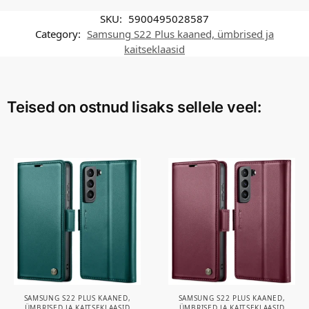
SKU:
5900495028587
Category:
Samsung S22 Plus kaaned, ümbrised ja
kaitseklaasid
Teised on ostnud lisaks sellele veel:
SAMSUNG S22 PLUS KAANED,
SAMSUNG S22 PLUS KAANED,
ÜMBRISED JA KAITSEKLAASID
ÜMBRISED JA KAITSEKLAASID