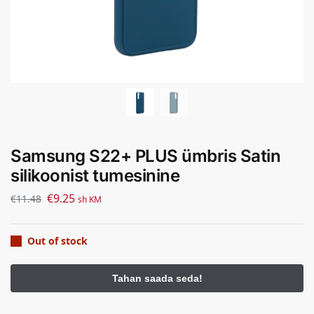
Samsung S22+ PLUS ümbris Satin
silikoonist tumesinine
€
9.25
€
11.48
sh KM
Out of stock