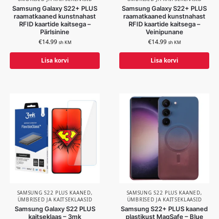
Samsung Galaxy S22+ PLUS
Samsung Galaxy S22+ PLUS
raamatkaaned kunstnahast
raamatkaaned kunstnahast
RFID kaartide kaitsega –
RFID kaartide kaitsega –
Pärlsinine
Veinipunane
€
14.99
€
14.99
sh KM
sh KM
Lisa korvi
Lisa korvi
SAMSUNG S22 PLUS KAANED,
SAMSUNG S22 PLUS KAANED,
ÜMBRISED JA KAITSEKLAASID
ÜMBRISED JA KAITSEKLAASID
Samsung Galaxy S22 PLUS
Samsung S22+ PLUS kaaned
kaitseklaas – 3mk
plastikust MagSafe – Blue