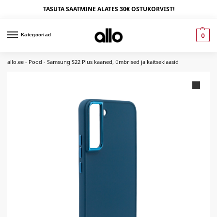
TASUTA SAATMINE ALATES 30€ OSTUKORVIST!
Kategooriad
0
allo.ee
-
Pood
-
Samsung S22 Plus kaaned, ümbrised ja kaitseklaasid