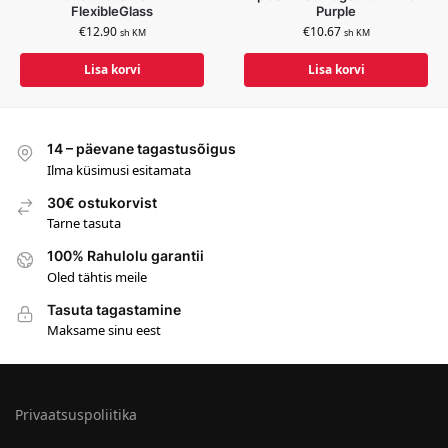
FlexibleGlass
Purple
€
12.90
€
10.67
sh KM
sh KM
Lisa korvi
Lisa korvi
14 – päevane tagastusõigus
Ilma küsimusi esitamata
30€ ostukorvist
Tarne tasuta
100% Rahulolu garantii
Oled tähtis meile
Tasuta tagastamine
Maksame sinu eest
Privaatsuspoliitika