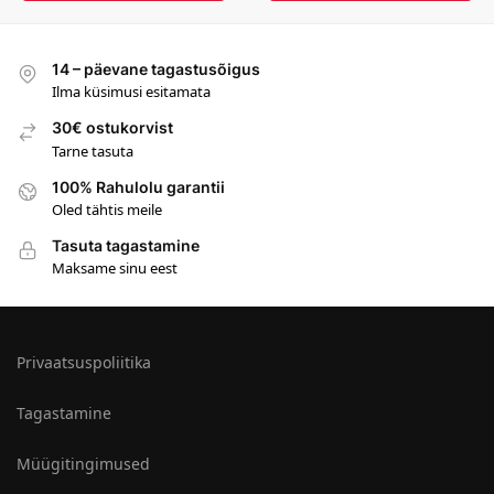
14 – päevane tagastusõigus
Ilma küsimusi esitamata
30€ ostukorvist
Tarne tasuta
100% Rahulolu garantii
Oled tähtis meile
Tasuta tagastamine
Maksame sinu eest
Privaatsuspoliitika
Tagastamine
Müügitingimused