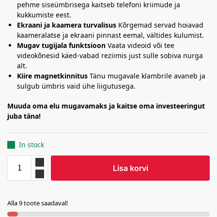
pehme siseümbrisega kaitseb telefoni kriimude ja
kukkumiste eest.
Ekraani ja kaamera turvalisus
Kõrgemad servad hoiavad
kaameralatse ja ekraani pinnast eemal, vältides kulumist.
Mugav tugijala funktsioon
Vaata videoid või tee
videokõnesid käed-vabad reziimis just sulle sobiva nurga
alt.
Kiire magnetkinnitus
Tänu mugavale klambrile avaneb ja
sulgub ümbris vaid ühe liigutusega.
Muuda oma elu mugavamaks ja kaitse oma investeeringut
juba täna!
In stock
Lisa korvi
Alla 9 toote saadaval!