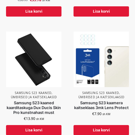
sh KM
Lisa korvi
Lisa korvi
SAMSUNG S23 KAANED,
SAMSUNG S23 KAANED,
ÜMBRISED JA KAITSEKLAASID
ÜMBRISED JA KAITSEKLAASID
Samsung S23 kaaned
Samsung S23 kaamera
kaarditaskuga Dux Ducis Skin
kaitseklaas 3mk Lens Protect
Pro kunstnahast must
€
7.90
sh KM
€
13.90
sh KM
Lisa korvi
Lisa korvi