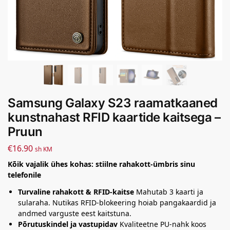
Samsung Galaxy S23 raamatkaaned
kunstnahast RFID kaartide kaitsega –
Pruun
€
16.90
sh KM
Kõik vajalik ühes kohas: stiilne rahakott-ümbris sinu
telefonile
Turvaline rahakott & RFID-kaitse
Mahutab 3 kaarti ja
sularaha. Nutikas RFID-blokeering hoiab pangakaardid ja
andmed varguste eest kaitstuna.
Põrutuskindel ja vastupidav
Kvaliteetne PU-nahk koos