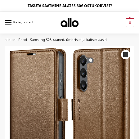
TASUTA SAATMINE ALATES 30€ OSTUKORVIST!
Kategooriad
0
allo.ee
-
Pood
-
Samsung S23 kaaned, ümbrised ja kaitseklaasid