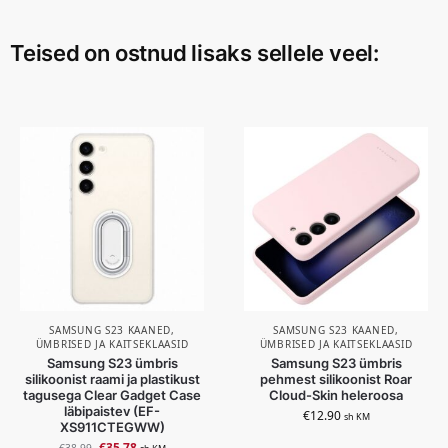
Teised on ostnud lisaks sellele veel:
SAMSUNG S23 KAANED,
SAMSUNG S23 KAANED,
ÜMBRISED JA KAITSEKLAASID
ÜMBRISED JA KAITSEKLAASID
Samsung S23 ümbris
Samsung S23 ümbris
silikoonist raami ja plastikust
pehmest silikoonist Roar
tagusega Clear Gadget Case
Cloud-Skin heleroosa
läbipaistev (EF-
€
12.90
sh KM
XS911CTEGWW)
€
35.78
€
38.99