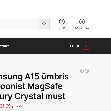
KKK
Maksma
ntakt
€
0.00
0
sung A15 ümbris
ikoonist MagSafe
ury Crystal must
€
4.69
sh KM