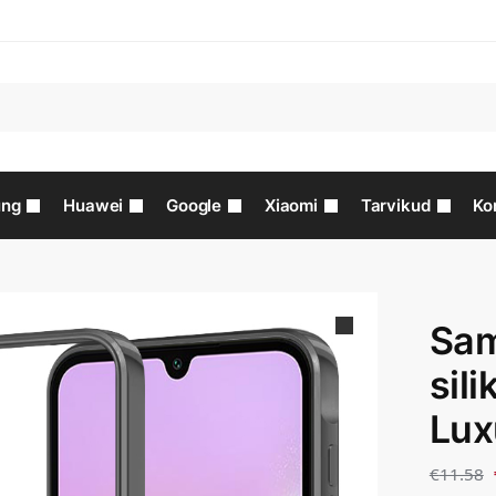
ng
Huawei
Google
Xiaomi
Tarvikud
Ko
Sam
sil
Lux
€
11.58