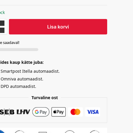
ock
Lisa korvi
te saadaval!
lides kaup kätte juba:
Smartpost Itella automaadist.
Omniva automaadist.
DPD automaadist.
Turvaline ost