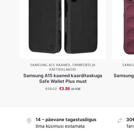
SAMSUNG A15 KAANED, ÜMBRISED JA
SAMSU
KAITSEKLAASID
Samsung A15 kaaned kaarditaskuga
Samsung 
Safe Wallet Plus must
€
3.86
€
10.12
sh KM
14 – päevane tagastusõigus
30€
Ilma küsimusi esitamata
Tar