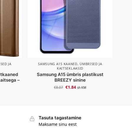
SED JA
SAMSUNG A15 KAANED, ÜMBRISED JA
KAITSEKLAASID
atkaaned
Samsung A15 ümbris plastikust
aitsega –
BREEZY sinine
€
1.84
€
8.07
sh KM
Tasuta tagastamine
Maksame sinu eest