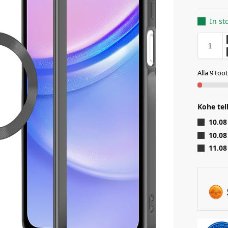
In st
Alla 9 too
Kohe tel
10.08
10.08
11.08