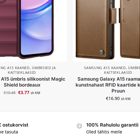
NG A15 KAANED, ÜMBRISED JA
SAMSUNG A15 KAANED, ÜMBRI
KAITSEKLAASID
KAITSEKLAASID
A15 ümbris silikoonist Magic
Samsung Galaxy A15 raam
Shield bordeaux
kunstnahast RFID kaartide k
Pruun
€
3.77
€
10.48
sh KM
€
16.90
sh KM
 ostukorvist
100% Rahulolu garantii
ne tasuta
Oled tähtis meile