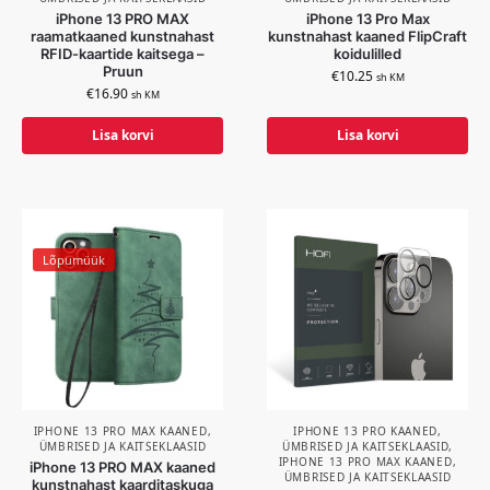
iPhone 13 PRO MAX
iPhone 13 Pro Max
raamatkaaned kunstnahast
kunstnahast kaaned FlipCraft
RFID-kaartide kaitsega –
koidulilled
Pruun
€
10.25
sh KM
€
16.90
sh KM
Lisa korvi
Lisa korvi
Lõpumüük
IPHONE 13 PRO MAX KAANED,
IPHONE 13 PRO KAANED,
ÜMBRISED JA KAITSEKLAASID
ÜMBRISED JA KAITSEKLAASID
,
IPHONE 13 PRO MAX KAANED,
iPhone 13 PRO MAX kaaned
ÜMBRISED JA KAITSEKLAASID
kunstnahast kaarditaskuga