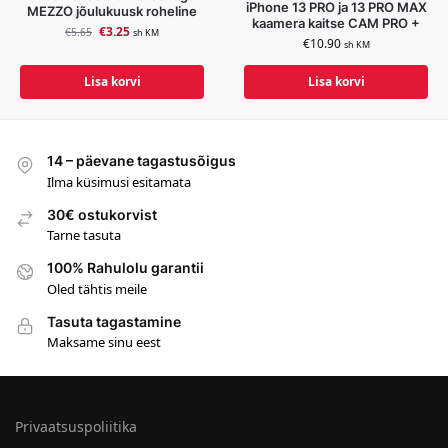
iPhone 13 PRO ja 13 PRO MAX
MEZZO jõulukuusk roheline
kaamera kaitse CAM PRO +
€
3.25
€
5.65
sh KM
€
10.90
sh KM
Lisa korvi
Lisa korvi
14 – päevane tagastusõigus
Ilma küsimusi esitamata
30€ ostukorvist
Tarne tasuta
100% Rahulolu garantii
Oled tähtis meile
Tasuta tagastamine
Maksame sinu eest
Privaatsuspoliitika