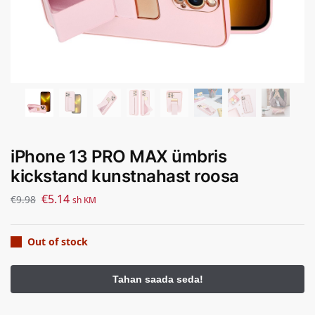
iPhone 13 PRO MAX ümbris
kickstand kunstnahast roosa
€
5.14
€
9.98
sh KM
Out of stock