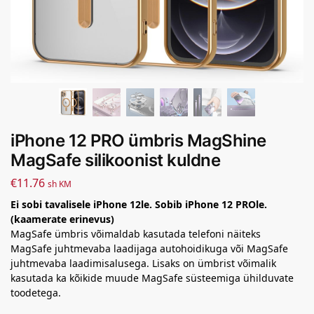
iPhone 12 PRO ümbris MagShine
MagSafe silikoonist kuldne
€
11.76
sh KM
Ei sobi tavalisele iPhone 12le. Sobib iPhone 12 PROle.
(kaamerate erinevus)
MagSafe ümbris võimaldab kasutada telefoni näiteks
MagSafe juhtmevaba laadijaga autohoidikuga või MagSafe
juhtmevaba laadimisalusega. Lisaks on ümbrist võimalik
kasutada ka kõikide muude MagSafe süsteemiga ühilduvate
toodetega.