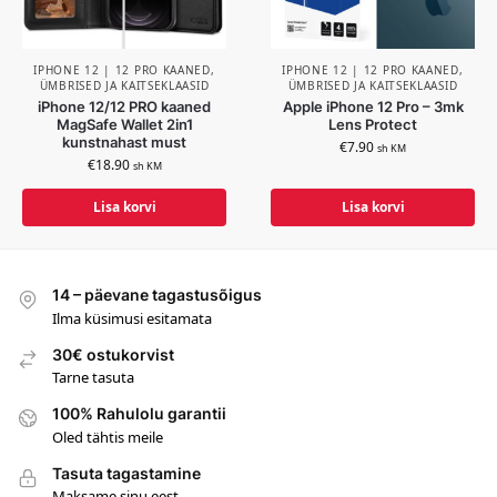
IPHONE 12 | 12 PRO KAANED,
IPHONE 12 | 12 PRO KAANED,
ÜMBRISED JA KAITSEKLAASID
ÜMBRISED JA KAITSEKLAASID
iPhone 12/12 PRO kaaned
Apple iPhone 12 Pro – 3mk
MagSafe Wallet 2in1
Lens Protect
kunstnahast must
€
7.90
sh KM
€
18.90
sh KM
Lisa korvi
Lisa korvi
14 – päevane tagastusõigus
Ilma küsimusi esitamata
30€ ostukorvist
Tarne tasuta
100% Rahulolu garantii
Oled tähtis meile
Tasuta tagastamine
Maksame sinu eest