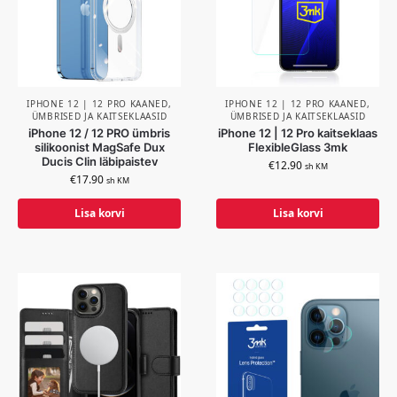
IPHONE 12 | 12 PRO KAANED,
IPHONE 12 | 12 PRO KAANED,
ÜMBRISED JA KAITSEKLAASID
ÜMBRISED JA KAITSEKLAASID
iPhone 12 / 12 PRO ümbris
iPhone 12 | 12 Pro kaitseklaas
silikoonist MagSafe Dux
FlexibleGlass 3mk
Ducis Clin läbipaistev
€
12.90
sh KM
€
17.90
sh KM
Lisa korvi
Lisa korvi