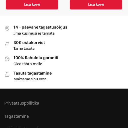
Lisa korvi
Lisa korvi
14 – päevane tagastusõigus
Ilma küsimusi esitamata
30€ ostukorvist
Tarne tasuta
100% Rahulolu garantii
Oled tähtis meile
Tasuta tagastamine
Maksame sinu eest
Privaatsuspoliitika
Tagastamine