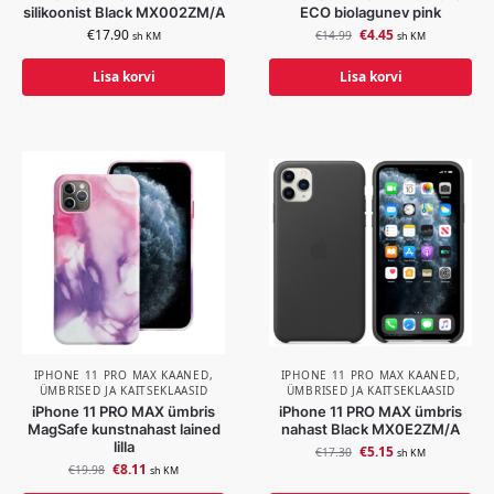
silikoonist Black MX002ZM/A
ECO biolagunev pink
€
17.90
€
4.45
€
14.99
sh KM
sh KM
Lisa korvi
Lisa korvi
IPHONE 11 PRO MAX KAANED,
IPHONE 11 PRO MAX KAANED,
ÜMBRISED JA KAITSEKLAASID
ÜMBRISED JA KAITSEKLAASID
iPhone 11 PRO MAX ümbris
iPhone 11 PRO MAX ümbris
MagSafe kunstnahast lained
nahast Black MX0E2ZM/A
lilla
€
5.15
€
17.30
sh KM
€
8.11
€
19.98
sh KM