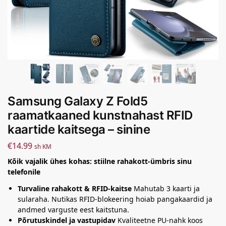
Samsung Galaxy Z Fold5
raamatkaaned kunstnahast RFID
kaartide kaitsega – sinine
€
14.99
sh KM
Kõik vajalik ühes kohas: stiilne rahakott-ümbris sinu
telefonile
Turvaline rahakott & RFID-kaitse
Mahutab 3 kaarti ja
sularaha. Nutikas RFID-blokeering hoiab pangakaardid ja
andmed varguste eest kaitstuna.
Põrutuskindel ja vastupidav
Kvaliteetne PU-nahk koos