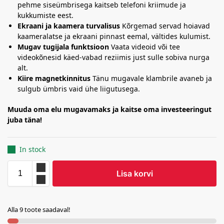
pehme siseümbrisega kaitseb telefoni kriimude ja
kukkumiste eest.
Ekraani ja kaamera turvalisus
Kõrgemad servad hoiavad
kaameralatse ja ekraani pinnast eemal, vältides kulumist.
Mugav tugijala funktsioon
Vaata videoid või tee
videokõnesid käed-vabad reziimis just sulle sobiva nurga
alt.
Kiire magnetkinnitus
Tänu mugavale klambrile avaneb ja
sulgub ümbris vaid ühe liigutusega.
Muuda oma elu mugavamaks ja kaitse oma investeeringut
juba täna!
In stock
Lisa korvi
Alla 9 toote saadaval!