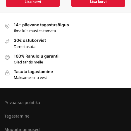
Lisa korvi
Lisa korvi
14 – päevane tagastusõigus
Ilma küsimusi esitamata
30€ ostukorvist
Tarne tasuta
100% Rahulolu garantii
Oled tähtis meile
Tasuta tagastamine
Maksame sinu eest
Privaatsuspoliitika
Tagastamine
Müügitingimused