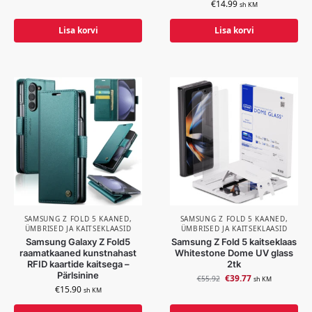
€
14.99
sh KM
Lisa korvi
Lisa korvi
SAMSUNG Z FOLD 5 KAANED,
SAMSUNG Z FOLD 5 KAANED,
ÜMBRISED JA KAITSEKLAASID
ÜMBRISED JA KAITSEKLAASID
Samsung Galaxy Z Fold5
Samsung Z Fold 5 kaitseklaas
raamatkaaned kunstnahast
Whitestone Dome UV glass
RFID kaartide kaitsega –
2tk
Pärlsinine
€
39.77
€
55.92
sh KM
€
15.90
sh KM