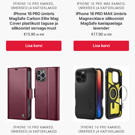
IPHONE 16 PRO KAANED,
IPHONE 16 PRO MAX KAANED,
ÜMBRISED JA KAITSEKLAASID
ÜMBRISED JA KAITSEKLAASID
iPhone 16 PRO ümbris
iPhone 16 PRO MAX ümbris
MagSafe Carbon Elite Mag
Magnecklace silikoonist
Cover plastikust taguse ja
MagSafe kaelapaelaga
silikoonist servaga must
lavender
€
15.90
€
17.90
sh KM
sh KM
Lisa korvi
Lisa korvi
IPHONE 16 PRO KAANED,
IPHONE 16 PRO KAANED,
ÜMBRISED JA KAITSEKLAASID
ÜMBRISED JA KAITSEKLAASID