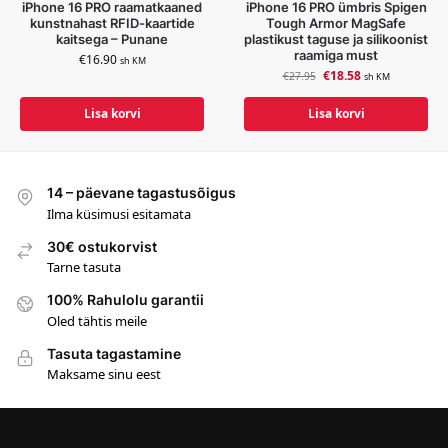
iPhone 16 PRO raamatkaaned
iPhone 16 PRO ümbris Spigen
kunstnahast RFID-kaartide
Tough Armor MagSafe
kaitsega – Punane
plastikust taguse ja silikoonist
raamiga must
€
16.90
sh KM
€
18.58
€
27.95
sh KM
Lisa korvi
Lisa korvi
14 – päevane tagastusõigus
Ilma küsimusi esitamata
30€ ostukorvist
Tarne tasuta
100% Rahulolu garantii
Oled tähtis meile
Tasuta tagastamine
Maksame sinu eest