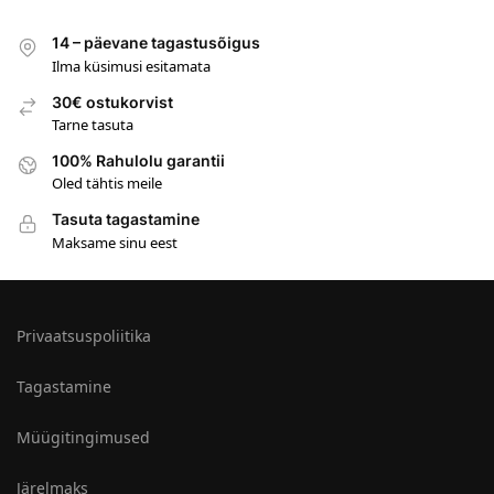
14 – päevane tagastusõigus
Ilma küsimusi esitamata
30€ ostukorvist
Tarne tasuta
100% Rahulolu garantii
Oled tähtis meile
Tasuta tagastamine
Maksame sinu eest
Privaatsuspoliitika
Tagastamine
Müügitingimused
Järelmaks