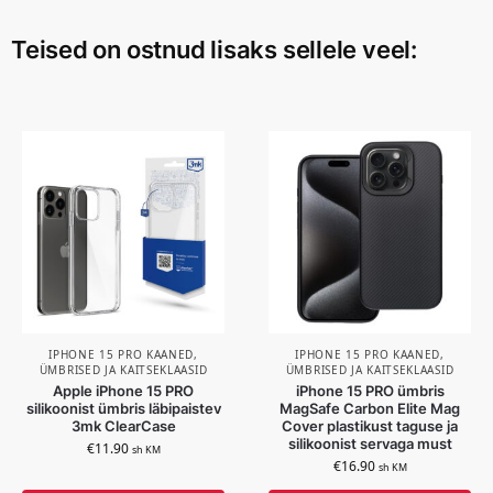
Teised on ostnud lisaks sellele veel:
IPHONE 15 PRO KAANED,
IPHONE 15 PRO KAANED,
ÜMBRISED JA KAITSEKLAASID
ÜMBRISED JA KAITSEKLAASID
Apple iPhone 15 PRO
iPhone 15 PRO ümbris
silikoonist ümbris läbipaistev
MagSafe Carbon Elite Mag
3mk ClearCase
Cover plastikust taguse ja
silikoonist servaga must
€
11.90
sh KM
€
16.90
sh KM